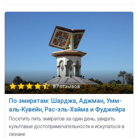
87 отзывов
По эмиратам: Шарджа, Аджман, Умм-
аль-Кувейн, Рас-эль-Хайма и Фуджейра
Посетить пять эмиратов за один день, увидеть
культовые достопримечательности и искупаться в
океане.