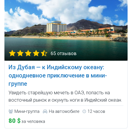
65 отзывов
Из Дубая — к Индийскому океану:
однодневное приключение в мини-
группе
Увидеть старейшую мечеть в ОАЭ, попасть на
восточный рынок и окунуть ноги в Индийский океан.
Мини-группа
На автомобиле
12 часов
80 $
за человека