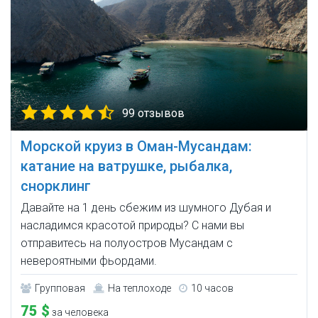
99 отзывов
Морской круиз в Оман-Мусандам:
катание на ватрушке, рыбалка,
снорклинг
Давайте на 1 день сбежим из шумного Дубая и
насладимся красотой природы? С нами вы
отправитесь на полуостров Мусандам с
невероятными фьордами.
Групповая
На теплоходе
10 часов
75 $
за человека