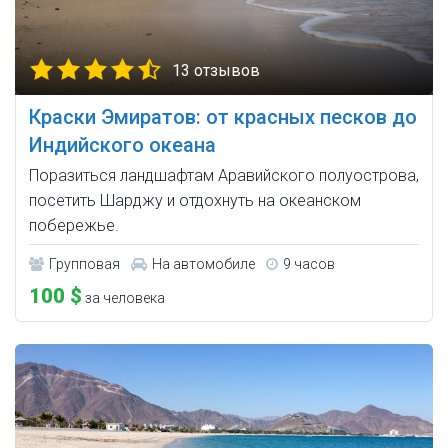
13 отзывов
Краски Эмиратов: от красных песков до
Индийского океана
Поразиться ландшафтам Аравийского полуострова,
посетить Шарджу и отдохнуть на океанском
побережье.
Групповая
На автомобиле
9 часов
100 $
за человека