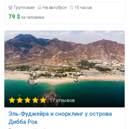
Групповая
На автобусе
10 часов
79 $
за человека
17 отзывов
Эль-Фуджейра и снорклинг у острова
Дибба Рок