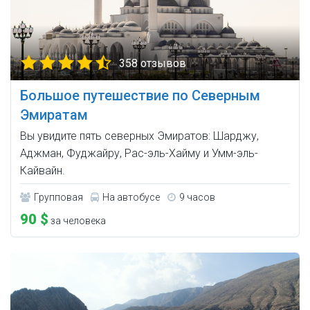
358 отзывов
Большое путешествие по Северным
Эмиратам
Вы увидите пять северных Эмиратов: Шарджу,
Аджман, Фуджайру, Рас-эль-Хайму и Умм-эль-
Кайвайн.
Групповая
На автобусе
9 часов
90 $
за человека