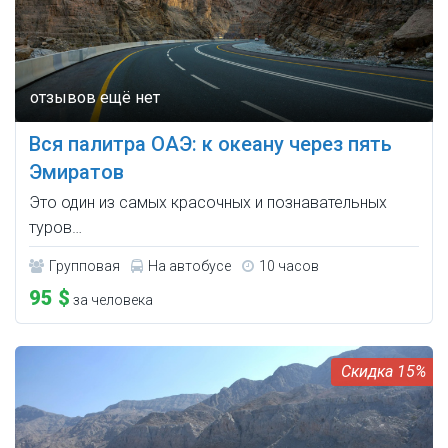
Вся палитра ОАЭ: к океану через пять
Эмиратов
Это один из самых красочных и познавательных
туров…
Групповая
На автобусе
10 часов
95 $
за человека
15%