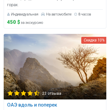
горах.
Индивидуальная
На автомобиле
8 часов
450 $
за экскурсию
10%
23 отзыва
ОАЭ вдоль и поперек