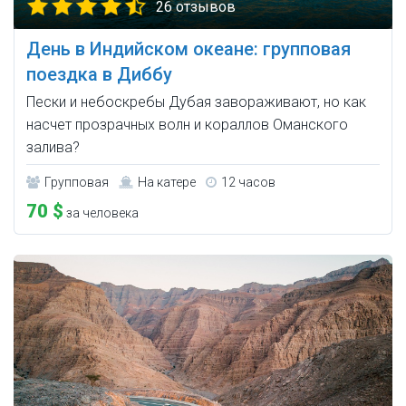
26 отзывов
День в Индийском океане: групповая
поездка в Диббу
Пески и небоскребы Дубая завораживают, но как
насчет прозрачных волн и кораллов Оманского
залива?
Групповая
На катере
12 часов
70 $
за человека