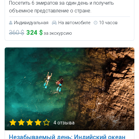
Посетить 6 эмиратов за один день и получить
объемное представление о стране.
Индивидуальная
На автомобиле
10 часов
360 $
324 $
за экскурсию
4 отзыва
Незабываемый день: Индийский океан