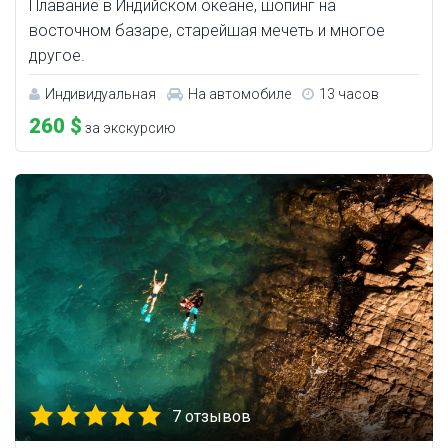
Плавание в Индийском океане, шопинг на
восточном базаре, старейшая мечеть и многое
другое.
Индивидуальная
На автомобиле
13 часов
260 $
за экскурсию
7 отзывов