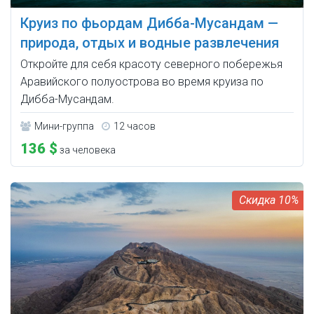
Круиз по фьордам Дибба-Мусандам —
природа, отдых и водные развлечения
Откройте для себя красоту северного побережья
Аравийского полуострова во время круиза по
Дибба-Мусандам.
Мини-группа
12 часов
136 $
за человека
10%