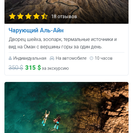
18 отзывов
Чарующий Аль-Айн
Дворец шейха, зоопарк, термальные источники и
вид на Оман с вершины горы за один день.
Индивидуальная
На автомобиле
10 часов
350 $
315 $
за экскурсию