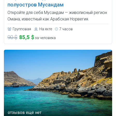
полуостров Мусандам
Откройте для себя Мусандам — живописный регион
Омана, известный как Арабская Норвегия.
Групповая
На яхте
7 часов
90 $
85,5 $
за человека