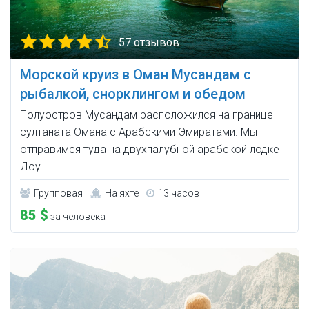
57 отзывов
Морской круиз в Оман Мусандам с
рыбалкой, снорклингом и обедом
Полуостров Мусандам расположился на границе
султаната Омана с Арабскими Эмиратами. Мы
отправимся туда на двухпалубной арабской лодке
Доу.
Групповая
На яхте
13 часов
85 $
за человека