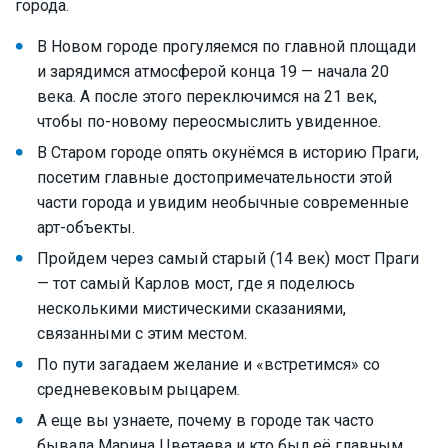
города.
В Новом городе прогуляемся по главной площади
и зарядимся атмосферой конца 19 — начала 20
века. А после этого переключимся на 21 век,
чтобы по-новому переосмыслить увиденное.
В Старом городе опять окунёмся в историю Праги,
посетим главные достопримечательности этой
части города и увидим необычные современные
арт-объекты.
Пройдем через самый старый (14 век) мост Праги
— тот самый Карлов мост, где я поделюсь
несколькими мистическими сказаниями,
связанными с этим местом.
По пути загадаем желание и «встретимся» со
средневековым рыцарем.
А еще вы узнаете, почему в городе так часто
бывала Марина Цветаева и кто был её главным