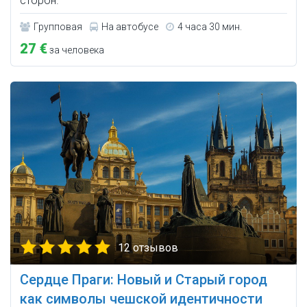
сторон.
Групповая
На автобусе
4 часа 30 мин.
27 €
за человека
12 отзывов
Сердце Праги: Новый и Старый город
как символы чешской идентичности