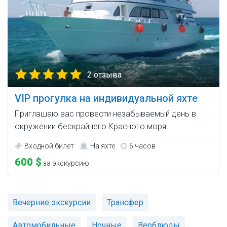
2 отзыва
VIP прогулка на индивидуальной яхте
Приглашаю вас провести незабываемый день в
окружении бескрайнего Красного моря.
Входной билет
На яхте
6 часов
600 $
за экскурсию
Вечерние экскурсии
Трансфер
Автомобильные
Ночные
Верблюды