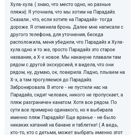
Хула-хула. ( знаю, что место одно, но разные
пляжи). Я уточнила, что мы хотим на Парадайз.
Сказали , что, если хотите на Парадайз- тогда
дороже. Я отменила бронь. Далее мне написали с
другого телефона, для уточнения, беседа
расположила, меня убедили, что Парадайз и Хула-
хула одно и то же, просто Парадайз это старое
название, а Х-х новое. Мы накануне плавали там
рядом с другой экскурсией, я видела, что они
рядом, ну, думаю, ок, поверила. Ладно, плывем на
Х-х, а там прогуляемся до Парадайз.
Забронировала. В итоге - не пустили нас на
Парадайз, сидит человек, никого не пропускает, а
пляж разграничен канатом. Хотя все рядом. По
сути все примерно одинакого, но я выбирала
именно пляж Парадайз! Еще вранье - не было
никаких катаний на банане и таблетке! ( А ведь,
кто-то, кто с детьми, может выбрать именно этот