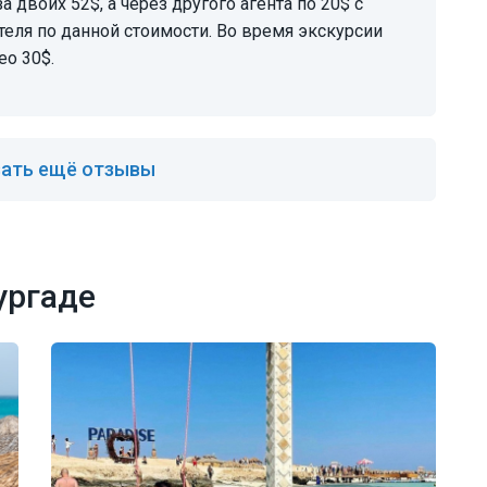
за двоих 52$, а через другого агента по 20$ с
теля по данной стоимости. Во время экскурсии
ео 30$.
ать ещё отзывы
ургаде