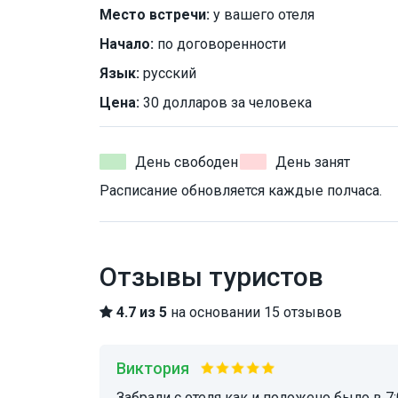
Место встречи:
у вашего отеля
Начало:
по договоренности
Язык:
русский
Цена:
30 долларов за человека
День свободен
День занят
Расписание обновляется каждые полчаса.
Отзывы туристов
4.7 из 5
на основании 15 отзывов
Виктория
Забрали с отеля как и положено было в 7:00, привезли нас в Хургаду к 9:00, отплыли около