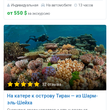
Индивидуальная
На автомобиле
13 часов
от 550 $
за экскурсию
32 отзыва
На катере к острову Тиран — из Шарм-
эль-Шейха