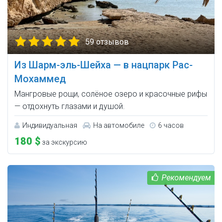
59 отзывов
Из Шарм-эль-Шейха — в нацпарк Рас-
Мохаммед
Мангровые рощи, солёное озеро и красочные рифы
— отдохнуть глазами и душой.
Индивидуальная
На автомобиле
6 часов
180 $
за экскурсию