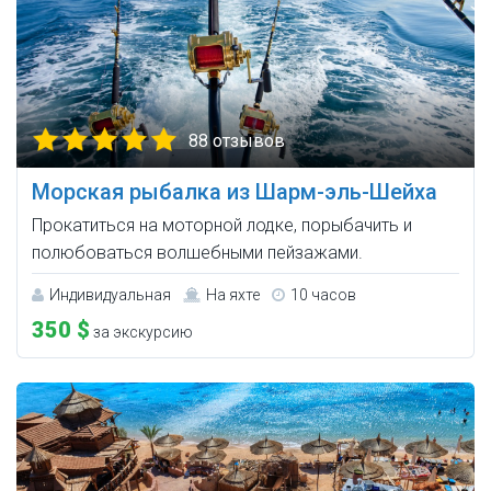
88 отзывов
Морская рыбалка из Шарм-эль-Шейха
Прокатиться на моторной лодке, порыбачить и
полюбоваться волшебными пейзажами.
Индивидуальная
На яхте
10 часов
350 $
за экскурсию