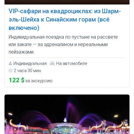
VIP-сафари на квадроциклах: из Шарм-
эль-Шейха к Синайским горам (всё
включено)
Индивидуальная поездка по пустыне на рассвете
или закате — за адреналином и нереальными
пейзажами.
Индивидуальная
На автомобиле
2 часа 30 мин.
122 $
за экскурсию