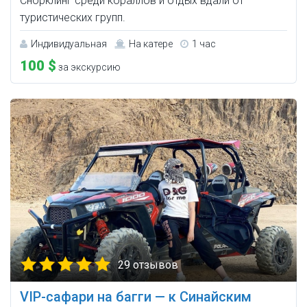
Снорклинг среди кораллов и отдых вдали от
туристических групп.
Индивидуальная
На катере
1 час
100 $
за экскурсию
29 отзывов
VIP-сафари на багги — к Синайским