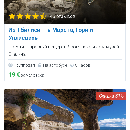
46 отзывов
Из Тбилиси — в Мцхета, Гори и
Уплисцихе
Посетить древний пещерный комплекс и дом-музей
Сталина.
Групповая
На автобусе
8 часов
19 €
за человека
31%