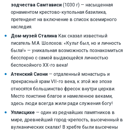
зодчества Самтависи
(1030 г) — насыщенная
орнаментом крестово-купольная базилика,
претендент на включение в список всемирного
наследия.
Дом-музей Сталина
Как сказал известный
писатель М.А. Шолохов: «Культ был, но и личность
была!» — уникальная возможность познакомиться
бесспорно с самой выдающейся личностью
беспокойного XX-го века!
Атенский Сиони
— отдаленный монастырь и
прекрасный храм VII-го века, к этой же эпохе
относятся большинство фресок внутри церкви.
Место поистине благое и намеленное веками,
здесь люди всегда жили ради служения богу!
Уплисцихе
— один из редчайших памятников в
мире, древнейший город-крепость, высеченный в
вулканических скалах! В хребте были высечены