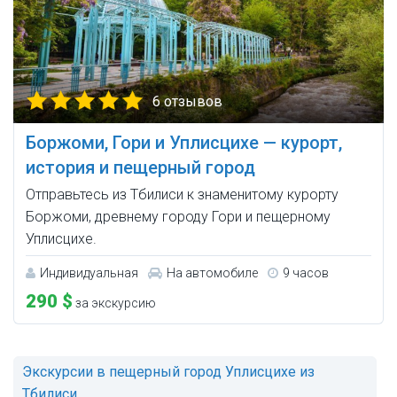
6 отзывов
Боржоми, Гори и Уплисцихе — курорт,
история и пещерный город
Отправьтесь из Тбилиси к знаменитому курорту
Боржоми, древнему городу Гори и пещерному
Уплисцихе.
Индивидуальная
На автомобиле
9 часов
290 $
за экскурсию
Экскурсии в пещерный город Уплисцихе из
Тбилиси