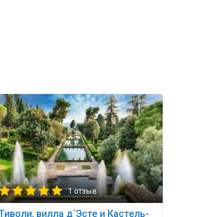
1 отзыв
Тиволи, вилла д`Эсте и Кастель-