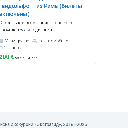
Гандольфо — из Рима (билеты
включены)
Открыть красоту Лацио во всех её
проявлениях за один день.
Мини-группа
На автомобиле
10 часов
200 €
за человека
оиска экскурсий
«Экстрагид», 2018—2026