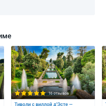
име
16 отзывов
Тиволи с виллой д’Эсте —