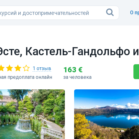
О п
Эсте, Кастель-Гандольфо 
1 отзыв
163 €
ая предоплата онлайн
за человека