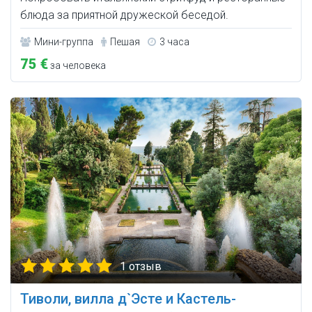
блюда за приятной дружеской беседой.
Мини-группа
Пешая
3 часа
75 €
за человека
1 отзыв
Тиволи, вилла д`Эсте и Кастель-