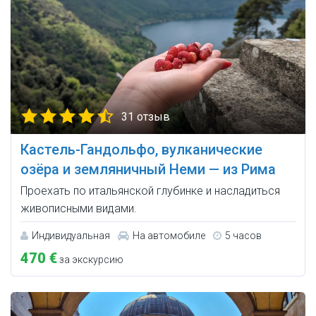
31 отзыв
Кастель-Гандольфо, вулканические
озёра и земляничный Неми — из Рима
Проехать по итальянской глубинке и насладиться
живописными видами.
Индивидуальная
На автомобиле
5 часов
470 €
за экскурсию