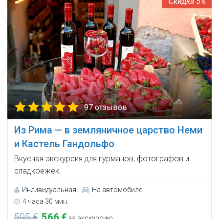
5%
97 отзывов
Из Рима — в земляничное царство Неми
и Кастель Гандольфо
Вкусная экскурсия для гурманов, фотографов и
сладкоежек.
Индивидуальная
На автомобиле
4 часа 30 мин.
595 €
566 €
за экскурсию