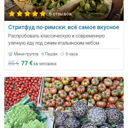
6 отзывов
Стритфуд по-римски: всё самое вкусное
Распробовать классическую и современную
уличную еду под синим итальянским небом.
Мини-группа
Пешая
3 часа
85 €
77 €
за человека