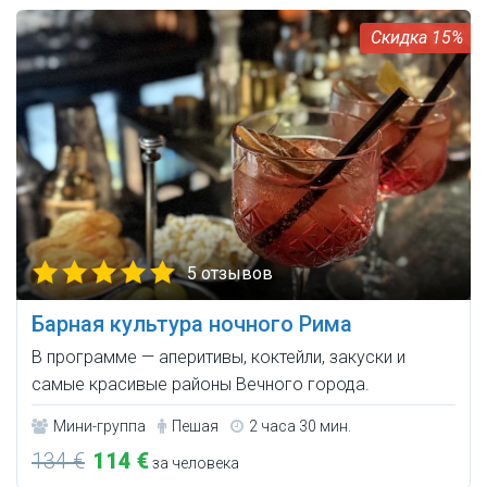
15%
5 отзывов
Барная культура ночного Рима
В программе — аперитивы, коктейли, закуски и
самые красивые районы Вечного города.
Мини-группа
Пешая
2 часа 30 мин.
134 €
114 €
за человека