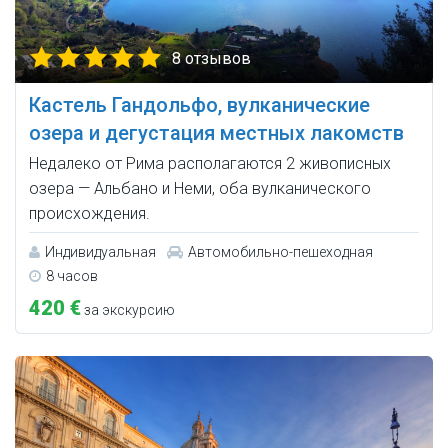
8 отзывов
Кастель Гандольфо, вулканические
озера и дегустация местных лакомств
Недалеко от Рима располагаются 2 живописных
озера — Альбано и Неми, оба вулканического
происхождения.
Индивидуальная
Автомобильно-пешеходная
8 часов
420 €
за экскурсию