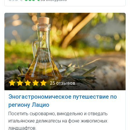
25 отзывов
Эногастрономическое путешествие по
региону Лацио
Посетить сыроварню, винодельню и отведать
итальянские деликатесы на фоне живописных
ландшафтов.