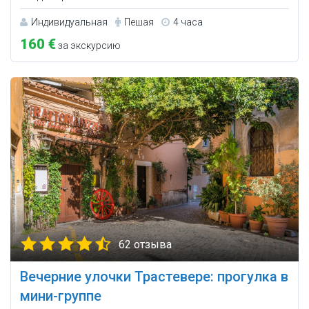
Индивидуальная
Пешая
4 часа
160 €
за экскурсию
62 отзыва
Вечерние улочки Трастевере: прогулка в
мини-группе