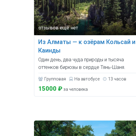
Из Алматы — к озёрам Кольсай и
Каинды
Один день, два чуда природы и тысяча
оттенков бирюзы в сердце Тянь-Шаня.
Групповая
На автобусе
13 часов
15000 ₽
за человека