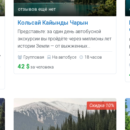
Кольсай Кайынды Чарын
Представьте: за один день автобусной
экскурсии вы пройдёте через миллионы лет
истории Земли — от выжженных…
,
Групповая
На автобусе
18 часов
42 $
за человека
10%