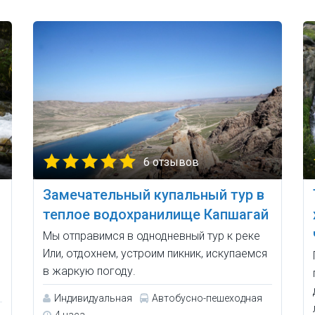
6 отзывов
Замечательный купальный тур в
теплое водохранилище Капшагай
Мы отправимся в однодневный тур к реке
Или, отдохнем, устроим пикник, искупаемся
в жаркую погоду.
Индивидуальная
Автобусно-пешеходная