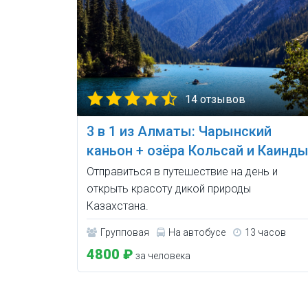
14 отзывов
3 в 1 из Алматы: Чарынский
каньон + озёра Кольсай и Каинд
Отправиться в путешествие на день и
открыть красоту дикой природы
Казахстана.
Групповая
На автобусе
13 часов
4800 ₽
за человека