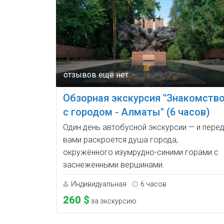
Обзорная экскурсия "Знакомств
с городом - Алматы" (6 часов)
Один день автобусной экскурсии — и пере
вами раскроется душа города,
окружённого изумрудно-синими горами с
заснеженными вершинами.
Индивидуальная
6 часов
260 $
за экскурсию