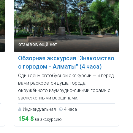
о
Обзорная экскурсия "Знакомство
с городом - Алматы" (4 часа)
д
Один день автобусной экскурсии — и перед
вами раскроется душа города,
окружённого изумрудно-синими горами с
заснеженными вершинами.
Индивидуальная
4 часа
154 $
за экскурсию