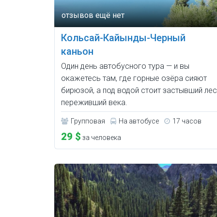
Кольсай-Кайынды-Черный
каньон
Один день автобусного тура — и вы
окажетесь там, где горные озёра сияют
бирюзой, а под водой стоит застывший лес
переживший века.
Групповая
На автобусе
17 часов
29 $
за человека