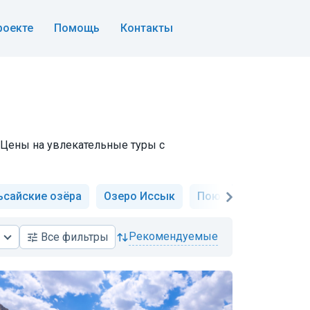
роекте
Помощь
Контакты
 Цены на увлекательные туры с
ьсайские озёра
Озеро Иссык
Поющий бархан
рекомендуемые
Все
фильтры