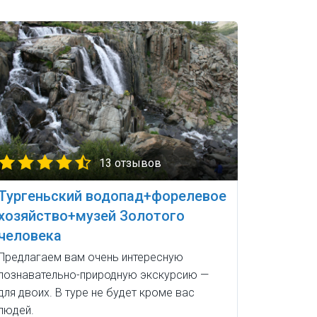
13 отзывов
Тургеньский водопад+форелевое
хозяйство+музей Золотого
человека
Предлагаем вам очень интересную
познавательно-природную экскурсию —
для двоих. В туре не будет кроме вас
людей.