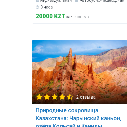
Индивидуальная
Автобусно-пешеходная
3 часа
20000 KZT
за человека
2 отзыва
Природные сокровища
Казахстана: Чарынский каньон,
озёра Кольсай и Каинды