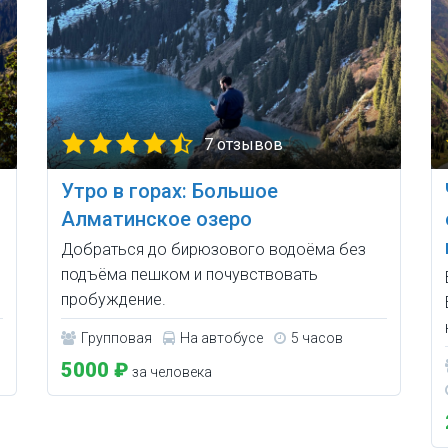
7 отзывов
Утро в горах: Большое
ы
Алматинское озеро
Добраться до бирюзового водоёма без
подъёма пешком и почувствовать
пробуждение.
Групповая
На автобусе
5 часов
5000 ₽
за человека