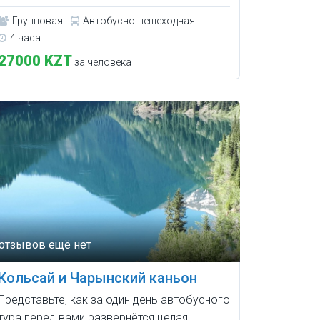
Групповая
Автобусно-пешеходная
4 часа
27000 KZT
за человека
Кольсай и Чарынский каньон
Представьте, как за один день автобусного
тура перед вами развернётся целая