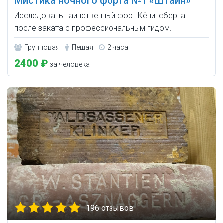
Мистика ночного форта №1 «Штайн»
Исследовать таинственный форт Кёнигсберга
после заката с профессиональным гидом.
Групповая
Пешая
2 часа
2400 ₽
за человека
196 отзывов