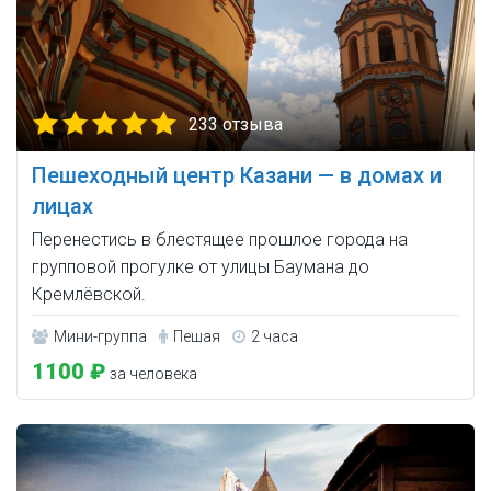
233 отзыва
Пешеходный центр Казани — в домах и
лицах
Перенестись в блестящее прошлое города на
групповой прогулке от улицы Баумана до
Кремлёвской.
Мини-группа
Пешая
2 часа
1100 ₽
за человека