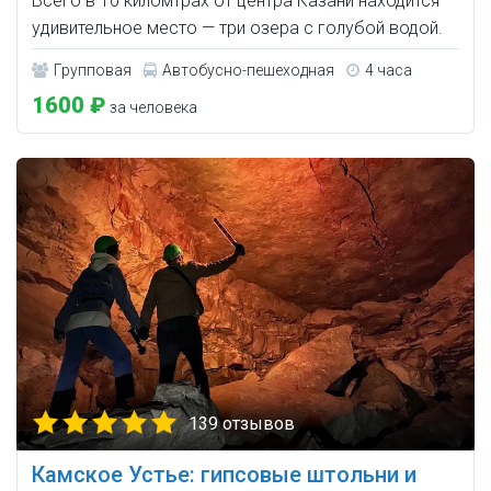
Всего в 10 киломтрах от центра Казани находится
удивительное место — три озера с голубой водой.
Групповая
Автобусно-пешеходная
4 часа
1600 ₽
за человека
139 отзывов
Камское Устье: гипсовые штольни и