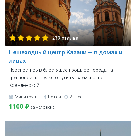
233 отзыва
Пешеходный центр Казани — в домах и
лицах
Перенестись в блестящее прошлое города на
групповой прогулке от улицы Баумана до
Кремлёвской.
Мини-группа
Пешая
2 часа
1100 ₽
за человека