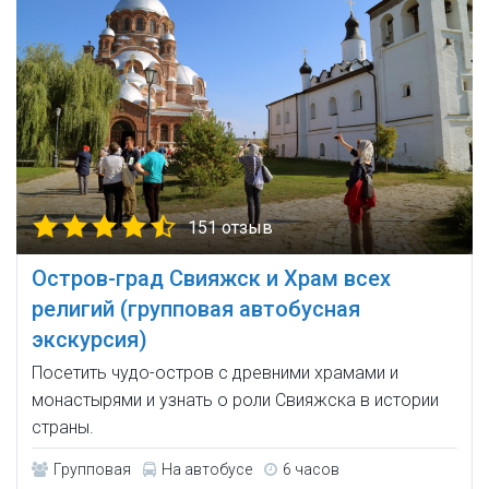
151 отзыв
Остров-град Свияжск и Храм всех
религий (групповая автобусная
экскурсия)
Посетить чудо-остров с древними храмами и
монастырями и узнать о роли Свияжска в истории
страны.
Групповая
На автобусе
6 часов