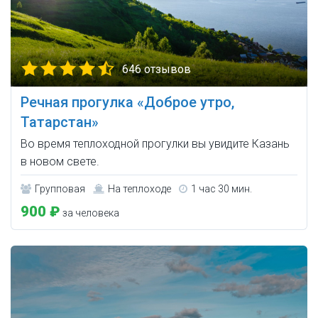
646 отзывов
Речная прогулка «Доброе утро,
Татарстан»
Во время теплоходной прогулки вы увидите Казань
в новом свете.
Групповая
На теплоходе
1 час 30 мин.
900 ₽
за человека