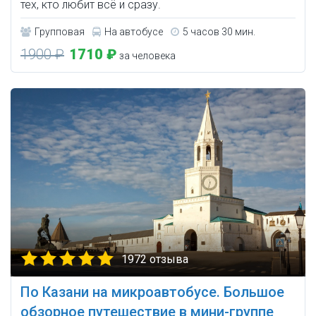
тех, кто любит всё и сразу.
Групповая
На автобусе
5 часов 30 мин.
1900 ₽
1710 ₽
за человека
1972 отзыва
По Казани на микроавтобусе. Большое
обзорное путешествие в мини-группе