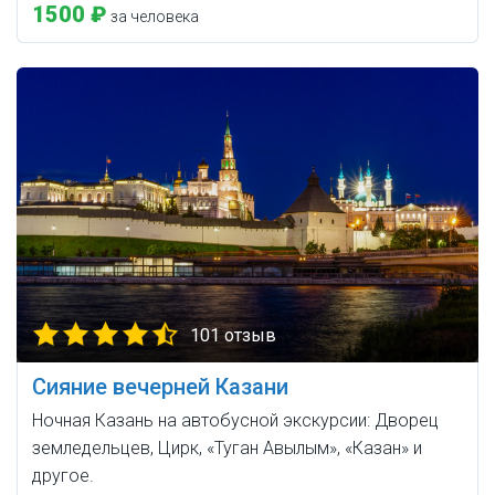
1500 ₽
за человека
101 отзыв
Сияние вечерней Казани
Ночная Казань на автобусной экскурсии: Дворец
земледельцев, Цирк, «Туган Авылым», «Казан» и
другое.