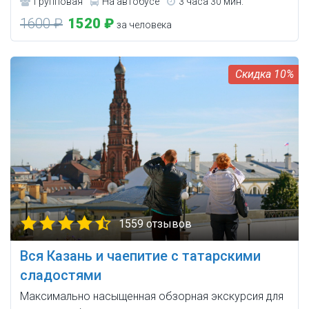
Групповая
На автобусе
3 часа 30 мин.
1600 ₽
1520 ₽
за человека
10%
1559 отзывов
Вся Казань и чаепитие с татарскими
сладостями
Максимально насыщенная обзорная экскурсия для