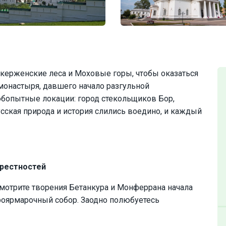
ерженские леса и Моховые горы, чтобы оказаться
монастыря, давшего начало разгульной
юбопытные локации: город стекольщиков Бор,
усская природа и история слились воедино, и каждый
крестностей
мотрите творения Бетанкура и Монферрана начала
ароярмарочный собор. Заодно полюбуетесь