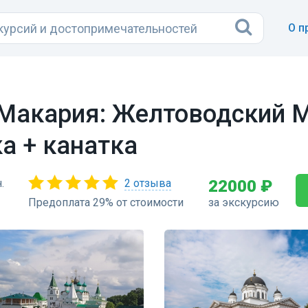
О п
 Макария: Желтоводский 
а + канатка
.
2 отзыва
22000 ₽
Предоплата 29% от стоимости
за экскурсию