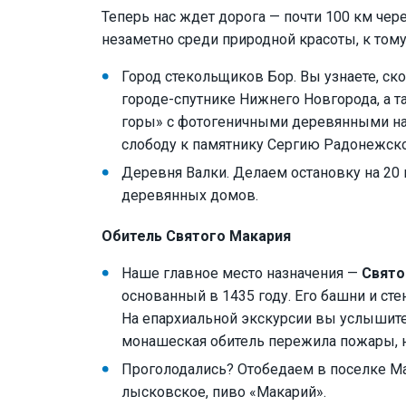
Теперь нас ждет дорога — почти 100 км че
незаметно среди природной красоты, к том
Город стекольщиков Бор. Вы узнаете, с
городе-спутнике Нижнего Новгорода, а
горы» с фотогеничными деревянными на
слободу к памятнику Сергию Радонежск
Деревня Валки. Делаем остановку на 20 
деревянных домов.
Обитель Святого Макария
Наше главное место назначения —
Свято
основанный в 1435 году. Его башни и ст
На епархиальной экскурсии вы услышите
монашеская обитель пережила пожары, н
Проголодались? Отобедаем в поселке Ма
лысковское, пиво «Макарий».