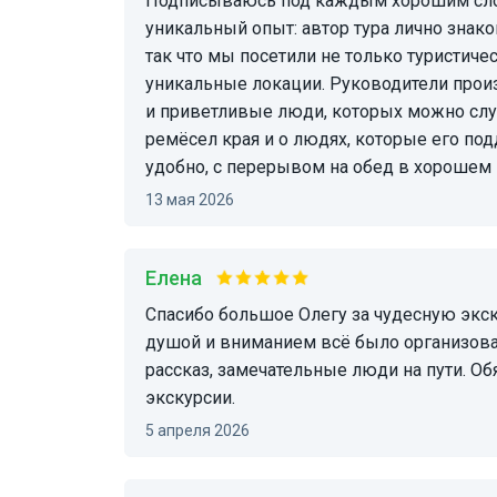
Подписываюсь под каждым хорошим словом сказанным ранее) Это действительно
уникальный опыт: автор тура лично знак
так что мы посетили не только туристиче
уникальные локации. Руководители прои
и приветливые люди, которых можно слу
ремёсел края и о людях, которые его по
удобно, с перерывом на обед в хорошем м
13 мая 2026
Елена
Спасибо большое Олегу за чудесную экскурсию по предприятиям Городца. С огромной
душой и вниманием всё было организов
рассказ, замечательные люди на пути. Об
экскурсии.
5 апреля 2026