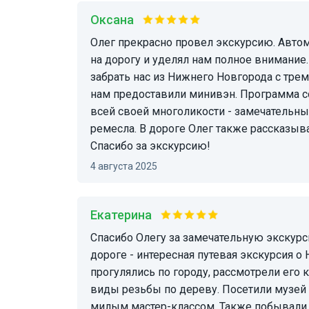
Оксана
Олег прекрасно провел экскурсию. Автомобиль вел водитель, поэтому гид не отвлекался
на дорогу и уделял нам полное внимание.
забрать нас из Нижнего Новгорода с трем
нам предоставили минивэн. Программа со
всей своей многоликости - замечательн
ремесла. В дороге Олег также рассказыва
Спасибо за экскурсию!
4 августа 2025
Екатерина
Спасибо Олегу за замечательную экскурсию! Олег не давал нам скучать ни минуты в
дороге - интересная путевая экскурсия о
прогулялись по городу, рассмотрели его 
виды резьбы по дереву. Посетили музей 
милым мастер-классом. Также побывали в