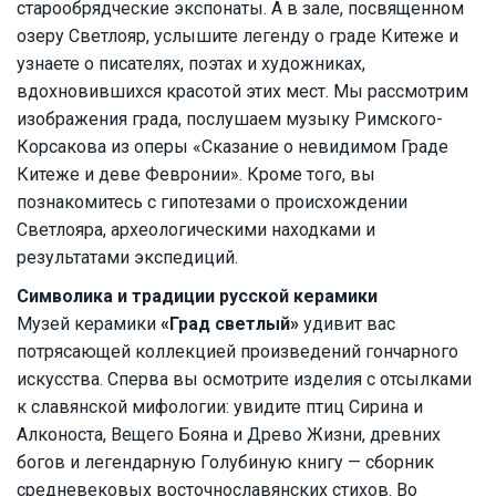
старообрядческие экспонаты. А в зале, посвященном
озеру Светлояр, услышите легенду о граде Китеже и
узнаете о писателях, поэтах и художниках,
вдохновившихся красотой этих мест. Мы рассмотрим
изображения града, послушаем музыку Римского-
Корсакова из оперы «Сказание о невидимом Граде
Китеже и деве Февронии». Кроме того, вы
познакомитесь с гипотезами о происхождении
Светлояра, археологическими находками и
результатами экспедиций.
Символика и традиции русской керамики
Музей керамики
«Град светлый»
удивит вас
потрясающей коллекцией произведений гончарного
искусства. Сперва вы осмотрите изделия с отсылками
к славянской мифологии: увидите птиц Сирина и
Алконоста, Вещего Бояна и Древо Жизни, древних
богов и легендарную Голубиную книгу — сборник
средневековых восточнославянских стихов. Во