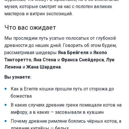
музея, которые смотрят на нас с полотен великих
мастеров и витрин экспозиций.
Что вас ожидает
Мы проследим путь усатых-полосатых от глубокой
древности до наших дней. Говорить об этом будем,
рассматривая шедевры
Яна Брейгеля
и
Якопо
Тинторетто
,
Яна Стена
и
Франса Снейдерса
,
Луи
Ленена
и
Жана Шардена
.
Вы узнаете:
Как в Египте кошки прошли путь от сторожа до
божества
В каких случаях древние греки помещали котов на
амфору, а в каких — засовывали в кувшин
Почему древние римляне боялись чёрных котов, а
древние китайцы — белых