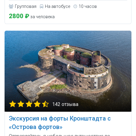
Групповая
На автобусе
10 часов
2800 ₽
за человека
142 отзыва
Экскурсия на форты Кронштадта с
«Острова фортов»