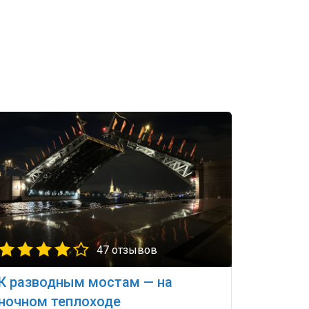
47 отзывов
К разводным мостам — на
ночном теплоходе