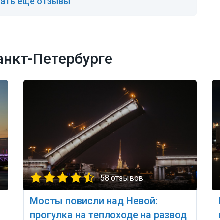
ать ещё отзывы
анкт-Петербурге
58 отзывов
Мосты повисли над Невой:
прогулка на теплоходе на развод