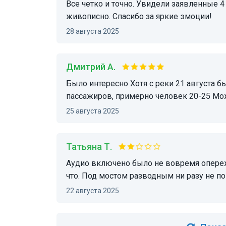
Все четко и точно. Увидели заявленные 4 моста. На верхней палубе было прохладно, зато
живописно. Спасибо за яркие эмоции!
28 августа 2025
Дмитрий А.
Было интересно Хотя с реки 21 августа было прохладно +9° Но из плюсов было мало
пассажиров, примерно человек 20-25 Мо
25 августа 2025
Татьяна Т.
Аудио включено было не вовремя опережало все памятные места, непонятно было, где
что. Под мостом разводным ни разу не п
22 августа 2025