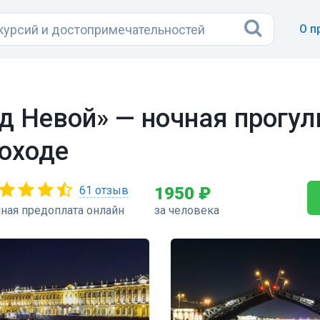
О п
д Невой» — ночная прогул
оходе
61 отзыв
1950 ₽
ная предоплата онлайн
за человека