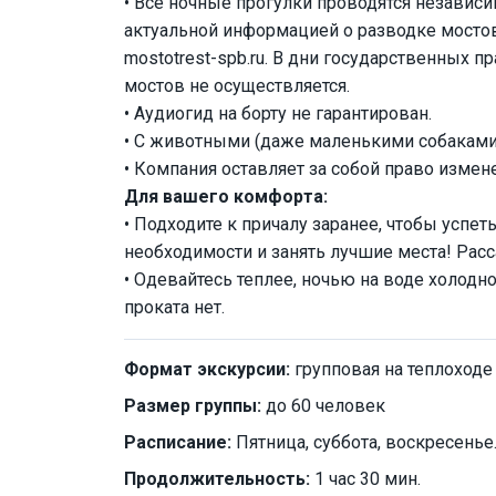
• Все ночные прогулки проводятся независим
актуальной информацией о разводке мостов
mostotrest-spb.ru. В дни государственных пр
мостов не осуществляется.
• Аудиогид на борту не гарантирован.
• С животными (даже маленькими собаками)
• Компания оставляет за собой право изме
Для вашего комфорта:
• Подходите к причалу заранее, чтобы успет
необходимости и занять лучшие места! Расса
• Одевайтесь теплее, ночью на воде холодн
проката нет.
Формат экскурсии:
групповая на теплоходе
Размер группы:
до 60 человек
Расписание:
Пятница, суббота, воскресенье
Продолжительность:
1 час 30 мин.