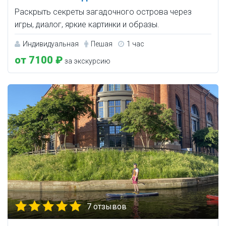
Раскрыть секреты загадочного острова через
игры, диалог, яркие картинки и образы.
Индивидуальная
Пешая
1 час
от 7100 ₽
за экскурсию
7 отзывов