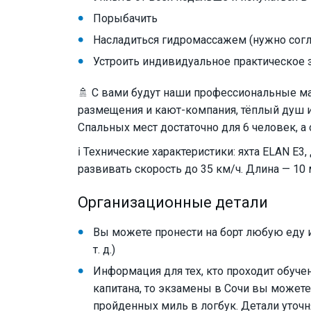
Порыбачить
Насладиться гидромассажем (нужно согл
Устроить индивидуальное практическое з
🚿 С вами будут наши профессиональные мат
размещения и кают-компания, тёплый душ и 
Спальных мест достаточно для 6 человек, а
ℹ️ Технические характеристики: яхта ELAN E3
развивать скорость до 35 км/ч. Длина — 10 
Организационные детали
Вы можете пронести на борт любую еду и
т. д.)
Информация для тех, кто проходит обучен
капитана, то экзамены в Сочи вы может
пройденных миль в логбук. Детали уточн