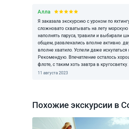
Алла
Я заказала экскурсию с уроком по яхтингу. Мой уровень в яхтинге нулевой, поэтому было
сложновато схватывать на лету морскую 
наполнять паруса, травили и выбирали шко
общем, развлекались вполне активно. дву
вполне хватило. Успели даже искупаться 
Рекомендую. Впечатление осталось хорош
флоте, с таким хоть завтра в кругосветку.
11 августа 2023
Похожие экскурсии в С