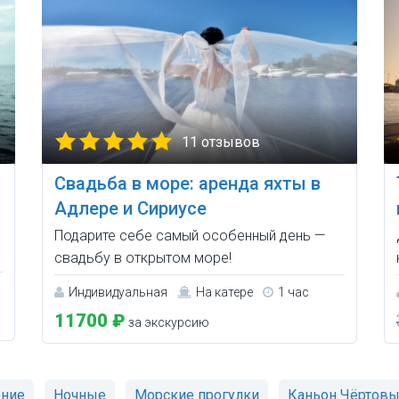
11 отзывов
Свадьба в море: аренда яхты в
Адлере и Сириусе
Подарите себе самый особенный день —
свадьбу в открытом море!
Индивидуальная
На катере
1 час
11700 ₽
за экскурсию
рние
Ночные
Морские прогулки
Каньон Чёртовы