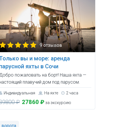
9 отзывов
Только вы и море: аренда
парусной яхты в Сочи
Добро пожаловать на борт! Наша яхта —
настоящий плавучий дом под парусом.
Индивидуальная
На яхте
2 часа
39800 ₽
27860 ₽
за экскурсию
 ворота