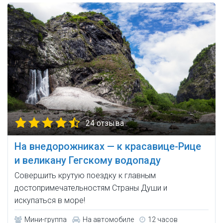
24 отзыва
На внедорожниках — к красавице-Рице
и великану Гегскому водопаду
Совершить крутую поездку к главным
достопримечательностям Страны Души и
искупаться в море!
Мини-группа
На автомобиле
12 часов