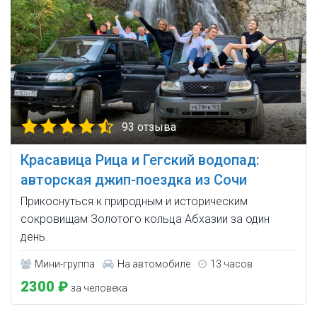
93 отзыва
Красавица Рица и Гегский водопад:
авторская джип-поездка из Сочи
Прикоснуться к природным и историческим
сокровищам Золотого кольца Абхазии за один
день.
Мини-группа
На автомобиле
13 часов
2300 ₽
за человека