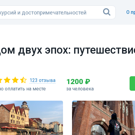
О п
дом двух эпох: путешеств
123 отзыва
1200 ₽
о оплатить на месте
за человека