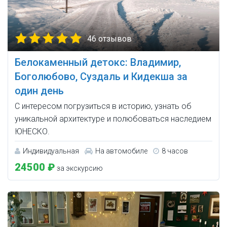
46 отзывов
Белокаменный детокс: Владимир,
Боголюбово, Суздаль и Кидекша за
один день
С интересом погрузиться в историю, узнать об
уникальной архитектуре и полюбоваться наследием
ЮНЕСКО.
Индивидуальная
На автомобиле
8 часов
24500 ₽
за экскурсию