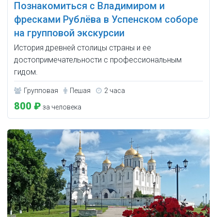
Познакомиться с Владимиром и
фресками Рублёва в Успенском соборе
на групповой экскурсии
История древней столицы страны и ее
достопримечательности с профессиональным
гидом.
Групповая
Пешая
2 часа
800 ₽
за человека