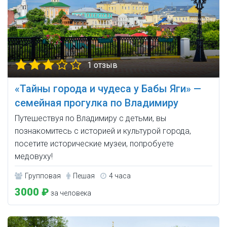
1 отзыв
«Тайны города и чудеса у Бабы Яги» —
семейная прогулка по Владимиру
Путешествуя по Владимиру с детьми, вы
познакомитесь с историей и культурой города,
посетите исторические музеи, попробуете
медовуху!
Групповая
Пешая
4 часа
3000 ₽
за человека