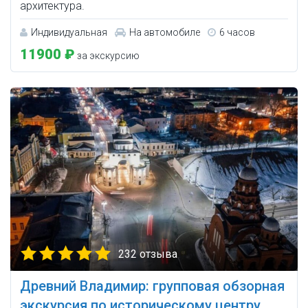
архитектура.
Индивидуальная
На автомобиле
6 часов
11900 ₽
за экскурсию
232 отзыва
Древний Владимир: групповая обзорная
экскурсия по историческому центру