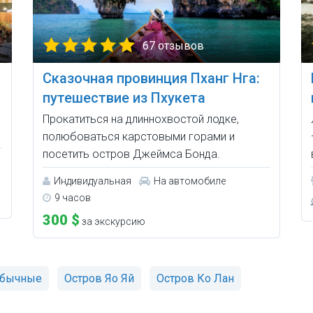
67 отзывов
Сказочная провинция Пханг Нга:
путешествие из Пхукета
Прокатиться на длиннохвостой лодке,
полюбоваться карстовыми горами и
посетить остров Джеймса Бонда.
Индивидуальная
На автомобиле
9 часов
300 $
за экскурсию
бычные
Остров Яо Яй
Остров Ко Лан