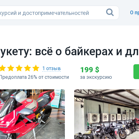
О п
укету: всё о байкерах и д
1 отзыв
199 $
Предоплата 26% от стоимости
за экскурсию