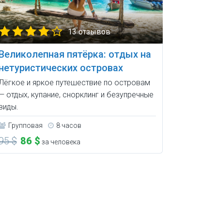
13 отзывов
Великолепная пятёрка: отдых на
нетуристических островах
Лёгкое и яркое путешествие по островам
— отдых, купание, снорклинг и безупречные
виды.
Групповая
8 часов
95 $
86 $
за человека