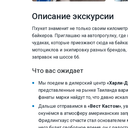
Описание экскурсии
Пхукет знаменит не только своим километ
байкеров. Приглашаю на автопрогулку, где 
чудаках, которые приезжают сюда на байка
мотоциклов и экипировку разных брендов,
заправок на шоссе 66.
Что вас ожидает
Мы поедем в дилерский центр
«Харли-Д
представленные на рынке Таиланда вари
фанаты марки найдут то, что давно искал
Дальше отправимся в
«Вест Кастом»
, 
окунёмся в атмосферу американских запр
Фридлингхаус отчасти стал основателем м
него будет свободное время, он с радос