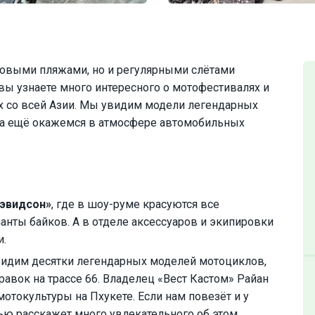
ровыми пляжами, но и регулярными слётами
вы узнаете много интересного о мотофестивалях и
х со всей Азии. Мы увидим модели легендарных
 а ещё окажемся в атмосфере автомобильных
эвидсон»
, где в шоу-руме красуются все
анты байков. А в отделе аксессуаров и экипировки
и.
увидим десятки легендарных моделей мотоциклов,
авок на трассе 66. Владелец «Вест Кастом» Райан
отокультуры на Пхукете. Если нам повезёт и у
тью расскажет много увлекательного об этом