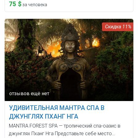
75 $
за человека
11%
УДИВИТЕЛЬНАЯ МАНТРА СПА В
ДЖУНГЛЯХ ПХАНГ НГА
MANTRA FOREST SPA — тропический спа-оазис в
джунглях Пханг Нга Представьте себе место…