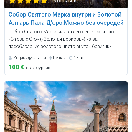
16 отзывов
Собор Святого Марка внутри и Золотой
Алтарь Пала Д'оро.Можно без очередей
Собор Святого Марка или как его ещё называют
«Chiesa d'Oro» («Золотая церковь») из-за
преобладания золотого цвета внутри базилики…
Индивидуальная
Пешая
1 час
100 €
за экскурсию