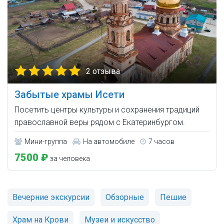
2 отзыва
Забытые храмы Исети
Посетить центры культуры и сохранения традиций
православной веры рядом с Екатеринбургом.
Мини-группа
На автомобиле
7 часов
7500 ₽
за человека
Вечерние экскурсии
Обзорные
Пешие
Храм на Крови
Музеи и искусство