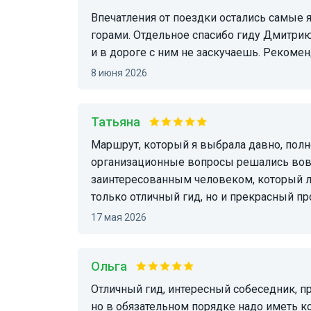
Впечатления от поездки остались самые яркие. Это мое первое знакомство с Уральскими
горами. Отдельное спасибо гиду Дмитрию,
и в дороге с ним не заскучаешь. Рекоме
8 июня 2026
Татьяна
Маршрут, который я выбрала давно, полностью оправдал мои ожидания. Все
организационные вопросы решались вовр
заинтересованным человеком, который лю
только отличный гид, но и прекрасный пр
17 мая 2026
Ольга
Отличный гид, интересный собеседник, профессиональный водитель. Интересный маршрут,
но в обязательном порядке надо иметь к