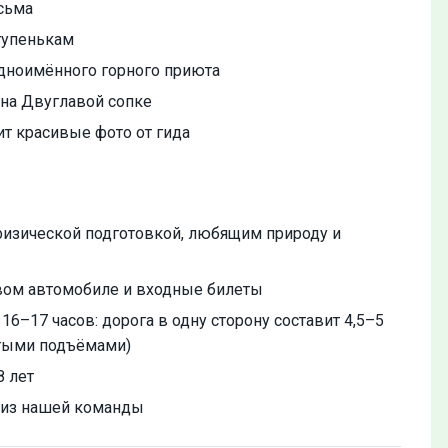
сьма
тупенькам
дноимённого горного приюта
на Двуглавой сопке
т красивые фото от гида
изической подготовкой, любящим природу и
вом автомобиле и входные билеты
–17 часов: дорога в одну сторону составит 4,5–5
рутыми подъёмами)
8 лет
д из нашей команды