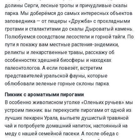
долины Серги, лесные тропы и причудливые скалы
парка. Мы доберёмся до самых интересных объектов
заповедника — от пещеры «Дружба» с прохладными
гротами и сталактитами до скалы Дыроватый камень.
Полюбуемся соседством лесостепи и горной тайги. По
пути я покажу вам местные растения-эндемики,
реликты и лекарственные травы, расскажу об
особенностях здешней биосферы и находках
палеонтологов. А если повезёт, встретим
представителей уральской фауны, которые
облюбовали зеленые горные склоны парка.
Пикник с ароматными пирогами
В особенно живописном уголке «Оленьих ручьев» мы
устроим пикник: вы перекусите пирогами от одной из
лучших пекарен Урала, выпьете душистый травяной
чай и попробуете домашний напиток, настоянный на
меду с нашей семейной пасеки. А после обеда с