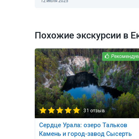
12 июля 2025
Похожие экскурсии в Е
31 отзыв
Сердце Урала: озеро Тальков
Камень и город-завод Сысерть