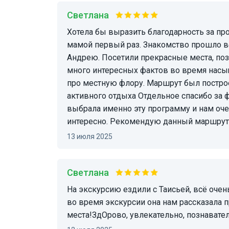
Светлана
Хотела бы выразить благодарность за проведённый день! В Свердловской области была с
мамой первый раз. Знакомство прошло в
Андрею. Посетили прекрасные места, по
много интересных фактов во время насы
про местную флору. Маршрут был построе
активного отдыха Отдельное спасибо за 
выбрала именно эту программу и нам оче
интересно. Рекомендую данный маршру
13 июля 2025
Светлана
На экскурсию ездили с Таисьей, всë очень понравилось. Интересная беседа по пути к месту,
во время экскурсии она нам рассказала 
места!ЗдОрово, увлекательно, познавате