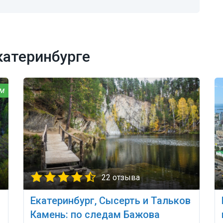
катеринбурге
22 отзыва
Екатеринбург, Сысерть и Тальков
Камень: по следам Бажова