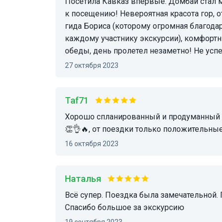
Посетила Кавказ впервые. Домбай стал моей второй экскурсией. Однозначно рекомендую
к посещению! Невероятная красота гор, о
гида Бориса (которому огромная благода
каждому участнику экскурсии), комфортн
обеды, день пролетел незаметно! Не усп
27 октября 2023
Taf71
Хорошо спланированный и продуманный маршрут в приятной компании с гидом Борисом
👏👌🔥, от поездки только положительные
16 октября 2023
Наталья
Всё супер. Поездка была замечательной. Гид Валерий рассказал много интересного.
Спасибо большое за экскурсию
19 сентября 2023