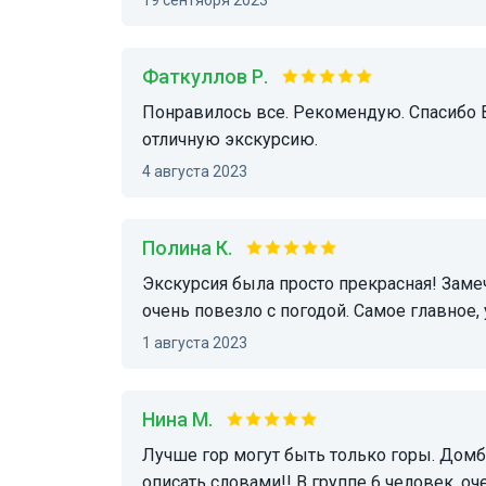
Фаткуллов Р.
Понравилось все. Рекомендую. Спасибо Виталию за организацию тура, и гиду Тамаре за
отличную экскурсию.
4 августа 2023
Полина К.
Экскурсия была просто прекрасная! Замечательные виды открывались перед нами! Нам
очень повезло с погодой. Самое главное,
1 августа 2023
Нина М.
Лучше гор могут быть только горы. Домбай рекомендую посмотреть всем!!! Красота не
описать словами!! В группе 6 человек, 