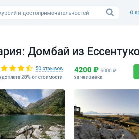
О п
рия: Домбай из Ессентук
50 отзывов
4200 ₽
6000 ₽
едоплата 28% от стоимости
за человека