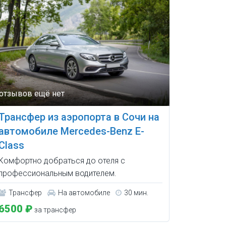
Трансфер из аэропорта в Сочи на
автомобиле Mercedes-Benz E-
Class
Комфортно добраться до отеля с
профессиональным водителем.
Трансфер
На автомобиле
30 мин.
6500 ₽
за трансфер