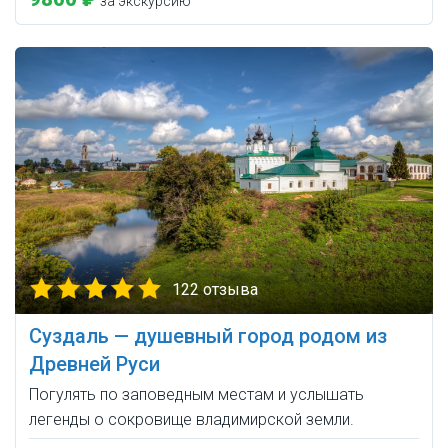
за экскурсию
122 отзыва
Суздаль — душевный город родом из
Древней Руси
Погулять по заповедным местам и услышать
легенды о сокровище владимирской земли.