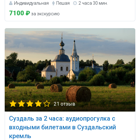
Индивидуальная
Пешая
2 часа 30 мин.
7100 ₽
за экскурсию
21 отзыв
Суздаль за 2 часа: аудиопрогулка с
входными билетами в Суздальский
кремль