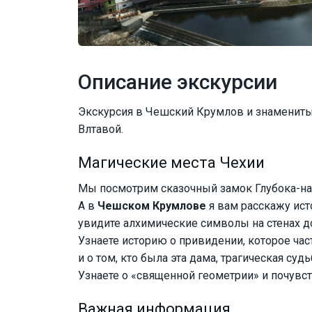
Описание экскурсии
Экскурсия в Чешский Крумлов и знамениты
Влтавой.
Магические места Чехии
Мы посмотрим сказочный замок Глубока-на
А в
Чешском Крумлове
я вам расскажу ист
увидите алхимические символы на стенах д
Узнаете историю о привидении, которое час
и о том, кто была эта дама, трагическая суд
Узнаете о «священной геометрии» и почувств
Важная информация