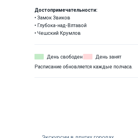
Достопримечательности:
• Замок Звиков
• Глубока-над-Влтавой
• Чешский Крумлов
День свободен
День занят
Расписание обновляется каждые полчаса.
Экскурсии в других городах