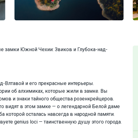
е замки Южной Чехии: Звиков и Глубока-над-
д-Влтавой и его прекрасные интерьеры.
ории об алхимиках, которые жили в замке. Вы
омов и знаки тайного общества розенкрейцеров.
то видят в этом замке — о легендарной Белой даме
ьба которой осталась навсегда в народной памяти.
уете genius loci — таинственную душу этого города.