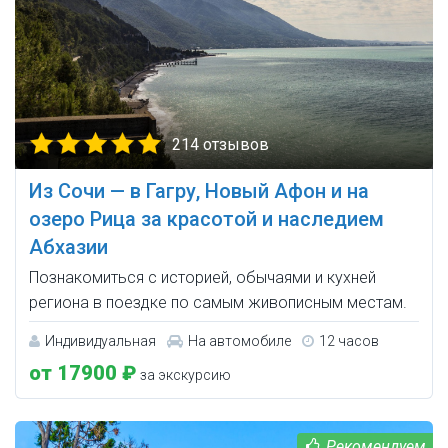
214 отзывов
Из Сочи — в Гагру, Новый Афон и на
озеро Рица за красотой и наследием
Абхазии
Познакомиться с историей, обычаями и кухней
региона в поездке по самым живописным местам.
Индивидуальная
На автомобиле
12 часов
от 17900 ₽
за экскурсию